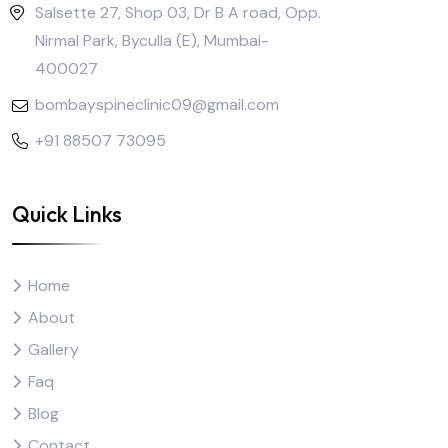
Salsette 27, Shop 03, Dr B A road, Opp.
Nirmal Park, Byculla (E), Mumbai-
400027
bombayspineclinic09@gmail.com
+91 88507 73095
Quick Links
Home
About
Gallery
Faq
Blog
Contact